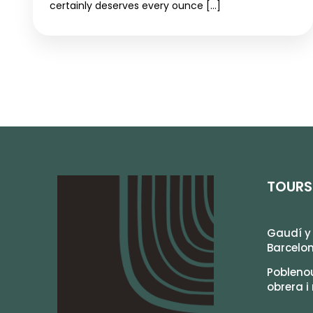
certainly deserves every ounce […]
TOURS
Gaudí y 
Barcelo
Poblenou
obrera i