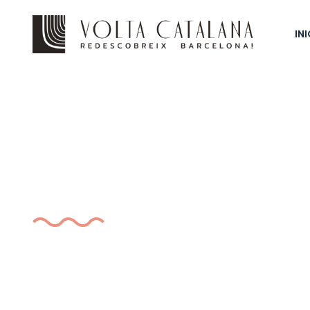
INI
Etiqueta:
Tulips