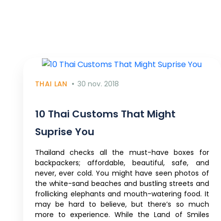
THAI LAN
30 nov. 2018
10 Thai Customs That Might
Suprise You
Thailand checks all the must-have boxes for
backpackers; affordable, beautiful, safe, and
never, ever cold. You might have seen photos of
the white-sand beaches and bustling streets and
frollicking elephants and mouth-watering food. It
may be hard to believe, but there’s so much
more to experience. While the Land of Smiles