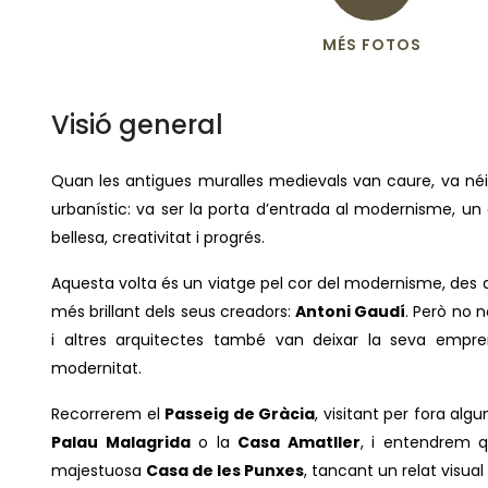
MÉS FOTOS
Visió general
Quan les antigues muralles medievals van caure, va néi
urbanístic: va ser la porta d’entrada al modernisme, un
bellesa, creativitat i progrés.
Aquesta volta és un viatge pel cor del modernisme, des d
més brillant dels seus creadors:
Antoni Gaudí
. Però no 
i altres arquitectes també van deixar la seva empre
modernitat.
Recorrerem el
Passeig de Gràcia
, visitant per fora al
Palau Malagrida
o la
Casa Amatller
, i entendrem qu
majestuosa
Casa de les Punxes
, tancant un relat visua