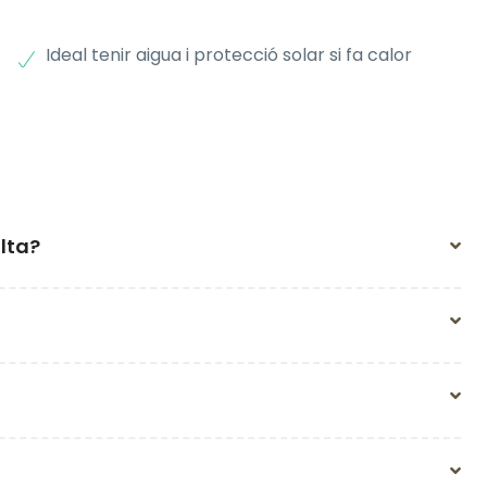
Ideal tenir aigua i protecció solar si fa calor
lta?
nim 5 i màxim 18-20 persones per garantir una
gurar la disponibilitat i l’organització dels grups.
collir l’idioma durant el procés de reserva.