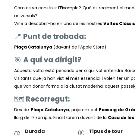
Com es va construir l’Eixample? Què és realment el mod
universals?
Vine a descobrir-ho en una de les nostres
Voltes Clàssi
📍
Punt de trobada:
Plaça Catalunya
(davant de l’Apple Store)
🎯
A qui va dirigit?
Aquesta volta està pensada per a qui vol entendre Barcel
visitants que ja han vist el més essencial i volen fer un pa
que van donar forma a la ciutat moderna, aquest passeig
🗺️
Recorregut:
Des de
Plaça Catalunya
, pujarem pel
Passeig de Grà
llarg de l’Eixample. Finalitzarem davant de la
Casa de les
Durada
Tipus de tour