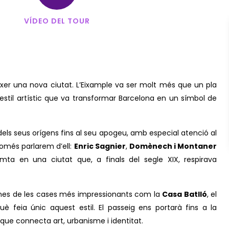
VÍDEO DEL TOUR
xer una nova ciutat. L’Eixample va ser molt més que un pla
 estil artístic que va transformar Barcelona en un símbol de
els seus orígens fins al seu apogeu, amb especial atenció al
només parlarem d’ell:
Enric Sagnier
,
Domènech i Montaner
mta en una ciutat que, a finals del segle XIX, respirava
gunes de les cases més impressionants com la
Casa Batlló
, el
è feia únic aquest estil. El passeig ens portarà fins a la
l que connecta art, urbanisme i identitat.