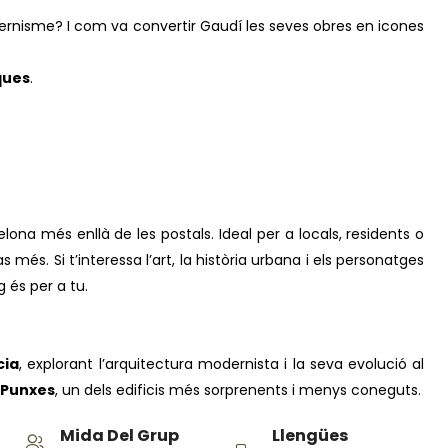
ernisme? I com va convertir Gaudí les seves obres en icones
ques
.
ona més enllà de les postals. Ideal per a locals, residents o
s més. Si t’interessa l’art, la història urbana i els personatges
 és per a tu.
cia
, explorant l’arquitectura modernista i la seva evolució al
 Punxes
, un dels edificis més sorprenents i menys coneguts.
Mida Del Grup
Llengües