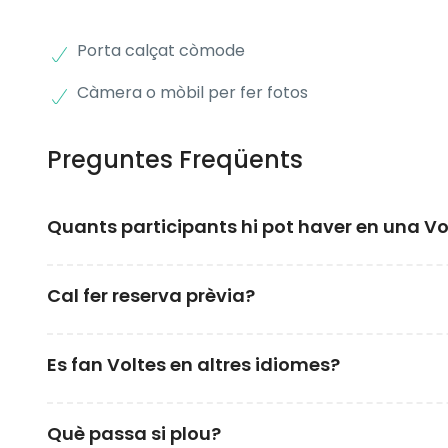
Porta calçat còmode
Càmera o mòbil per fer fotos
Preguntes Freqüents
Quants participants hi pot haver en una Vo
Les Voltes estan pensades per a grups reduïts: mí
Cal fer reserva prèvia?
experiència propera i de qualitat.
Sí, és imprescindible reservar amb antelació per asse
Es fan Voltes en altres idiomes?
Sí, oferim tours en català, castellà i anglès. Pots es
Què passa si plou?