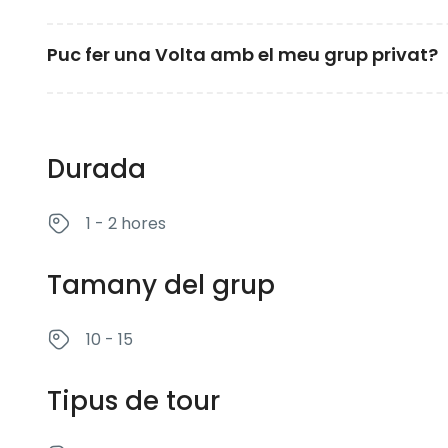
En cas de pluja lleu, la Volta es farà igualment amb 
Puc fer una Volta amb el meu grup privat?
forta, t’avisarem amb antelació i et proposarem 
Sí! Oferim tours privats, educatius o personalitzats
contacte.
Durada
1 - 2 hores
Tamany del grup
10 - 15
Tipus de tour