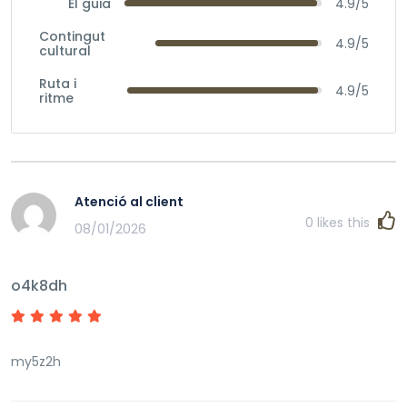
El guia
4.9/5
Contingut
4.9/5
cultural
Ruta i
4.9/5
ritme
Atenció al client
0
likes this
08/01/2026
o4k8dh
my5z2h