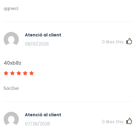
qqnecl
Atenció al client
0
likes this
08/01/2026
40xb8z
5ac0wi
Atenció al client
0
likes this
07/28/2026