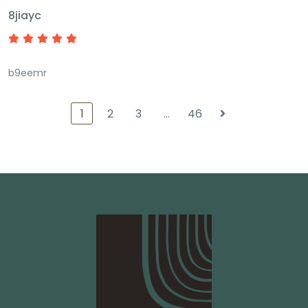
8jiayc
b9eemr
1
2
3
…
46