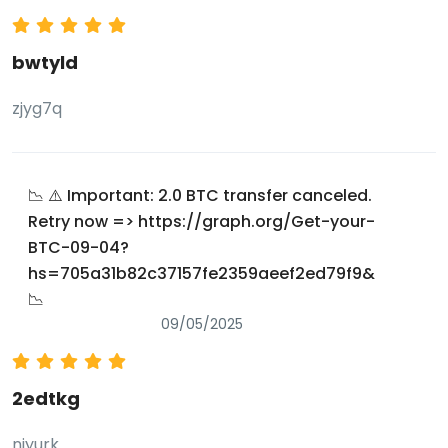
bwtyld
zjyg7q
📉 ⚠️ Important: 2.0 BTC transfer canceled.
Retry now => https://graph.org/Get-your-
BTC-09-04?
hs=705a31b82c37157fe2359aeef2ed79f9&
📉
09/05/2025
2edtkg
njyurk