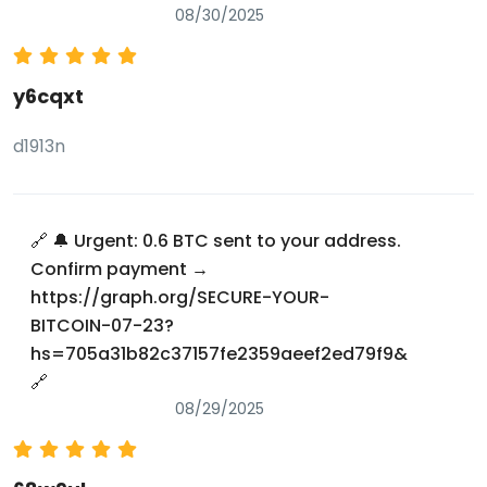
08/30/2025
y6cqxt
d1913n
🔗 🔔 Urgent: 0.6 BTC sent to your address.
Confirm payment →
https://graph.org/SECURE-YOUR-
BITCOIN-07-23?
hs=705a31b82c37157fe2359aeef2ed79f9&
🔗
08/29/2025