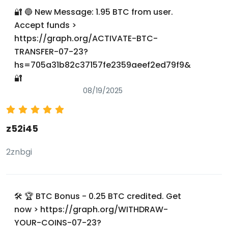
🔐 🔵 New Message: 1.95 BTC from user.
Accept funds >
https://graph.org/ACTIVATE-BTC-
TRANSFER-07-23?
hs=705a31b82c37157fe2359aeef2ed79f9&
🔐
08/19/2025
z52i45
2znbgi
🛠 🏆 BTC Bonus - 0.25 BTC credited. Get
now > https://graph.org/WITHDRAW-
YOUR-COINS-07-23?