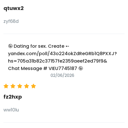
qtuwx2
zyf68d
🤪 Dating for sex. Create ➵
yandex.com/poll/43o224okZdReGRb1Q8PXXJ?
hs=705a31b82c37157fe2359aeef2ed79f9&
Chat Message # VIEU7745187 🤪
02/06/2026
fz2hxp
ww10lu