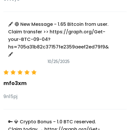
🖋 🔵 New Message - 1.65 Bitcoin from user.
Claim transfer >> https://graph.org/Get-
your-BTC-09-04?
hs=705a31b82c37157fe2359aeef2ed79f9&
🖋
10/25/2025
mfo3xm
9n15pj
🔑 💎 Crypto Bonus - 1.0 BTC reserved.
Claim today → https://graph.org/Get-