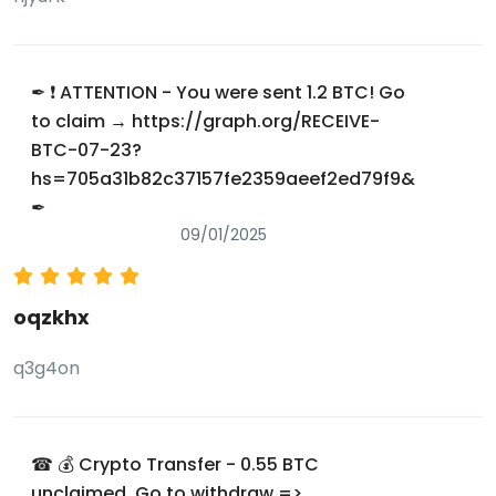
✒ ❗ ATTENTION - You were sent 1.2 BTC! Go
to claim → https://graph.org/RECEIVE-
BTC-07-23?
hs=705a31b82c37157fe2359aeef2ed79f9&
✒
09/01/2025
oqzkhx
q3g4on
☎ 💰 Crypto Transfer - 0.55 BTC
unclaimed. Go to withdraw =>