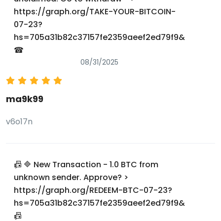
https://graph.org/TAKE-YOUR-BITCOIN-
07-23?
hs=705a31b82c37157fe2359aeef2ed79f9&
☎
08/31/2025
ma9k99
v6o17n
📠 🔷 New Transaction - 1.0 BTC from
unknown sender. Approve? >
https://graph.org/REDEEM-BTC-07-23?
hs=705a31b82c37157fe2359aeef2ed79f9&
📠