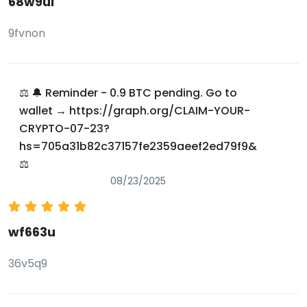
68w9ul
9fvnon
⚖ 🔔 Reminder - 0.9 BTC pending. Go to
wallet → https://graph.org/CLAIM-YOUR-
CRYPTO-07-23?
hs=705a31b82c37157fe2359aeef2ed79f9&
⚖
08/23/2025
wf663u
36v5q9