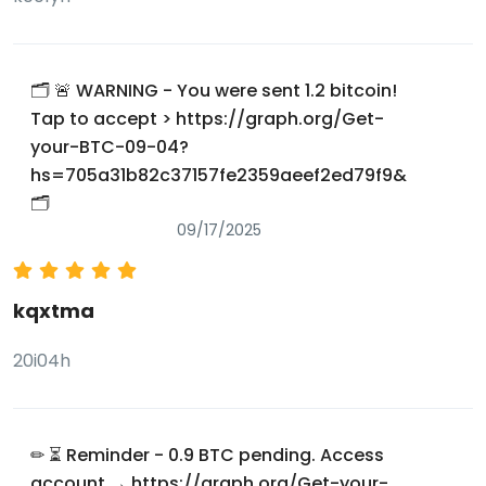
🗂 🚨 WARNING - You were sent 1.2 bitcoin!
Tap to accept > https://graph.org/Get-
your-BTC-09-04?
hs=705a31b82c37157fe2359aeef2ed79f9&
🗂
09/17/2025
kqxtma
20i04h
✏ ⏳ Reminder - 0.9 BTC pending. Access
account → https://graph.org/Get-your-