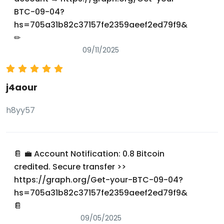
BTC-09-04?
hs=705a31b82c37157fe2359aeef2ed79f9&
✏
09/11/2025
j4aour
h8yy57
📔 💼 Account Notification: 0.8 Bitcoin
credited. Secure transfer >>
https://graph.org/Get-your-BTC-09-04?
hs=705a31b82c37157fe2359aeef2ed79f9&
📔
09/05/2025