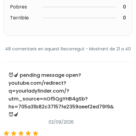
Pobres
0
Terrible
0
48 comentaris en aquest Recorregut - Mostrant de 21 a 40
😈🍆 pending message open?
youtube.com/redirect?
q=yourladyfinder.com/?
utm_source=nOf5QgYHB4gSb?
hs=705a31b82c37157fe2359aeef2ed79f9&
😈🍆
02/09/2026