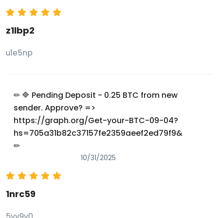
z1lbp2
u1e5np
✏ 🔷 Pending Deposit - 0.25 BTC from new
sender. Approve? =>
https://graph.org/Get-your-BTC-09-04?
hs=705a31b82c37157fe2359aeef2ed79f9&
✏
10/31/2025
1nrc59
5vv9y0