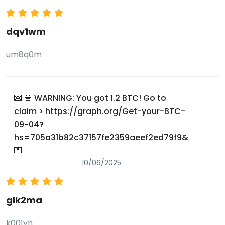
dqv1wm
um8q0m
💌 🚨 WARNING: You got 1.2 BTC! Go to
claim > https://graph.org/Get-your-BTC-
09-04?
hs=705a31b82c37157fe2359aeef2ed79f9&
💌
10/06/2025
glk2ma
k001yh