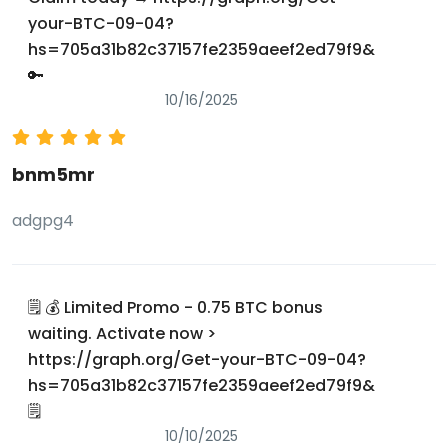
your-BTC-09-04?
hs=705a31b82c37157fe2359aeef2ed79f9&
🔑
10/16/2025
bnm5mr
adgpg4
🗒 💰 Limited Promo - 0.75 BTC bonus
waiting. Activate now >
https://graph.org/Get-your-BTC-09-04?
hs=705a31b82c37157fe2359aeef2ed79f9&
🗒
10/10/2025