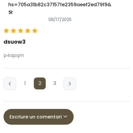
hs=705a31b82c37157fe2359aeef2ed79f9&
🛠
08/17/2025
dsuow3
p4apqm
1
2
3
Escriure un comentari