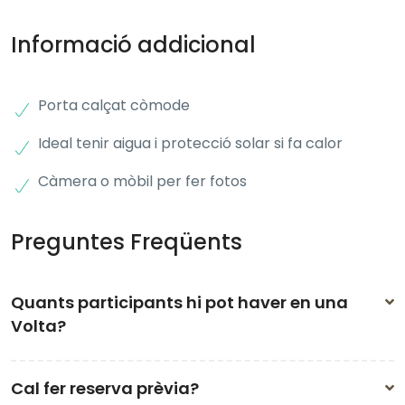
Informació addicional
Porta calçat còmode
Ideal tenir aigua i protecció solar si fa calor
Càmera o mòbil per fer fotos
Preguntes Freqüents
Quants participants hi pot haver en una
Volta?
Les Voltes estan pensades per a grups reduïts: mínim
Cal fer reserva prèvia?
5 i màxim 18-20 persones per garantir una