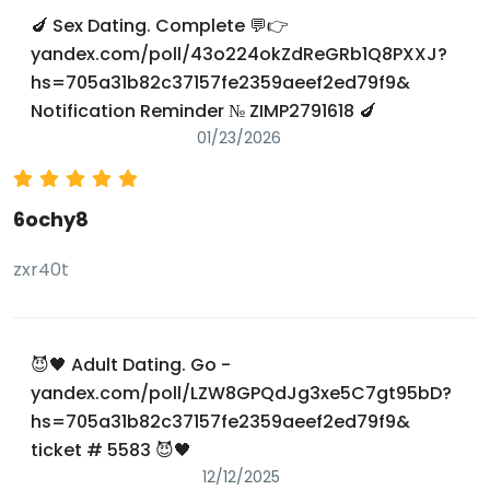
🍆 Sex Dating. Complete 💬👉
yandex.com/poll/43o224okZdReGRb1Q8PXXJ?
hs=705a31b82c37157fe2359aeef2ed79f9&
Notification Reminder № ZIMP2791618 🍆
01/23/2026
6ochy8
zxr40t
😈🖤 Adult Dating. Go -
yandex.com/poll/LZW8GPQdJg3xe5C7gt95bD?
hs=705a31b82c37157fe2359aeef2ed79f9&
ticket # 5583 😈🖤
12/12/2025