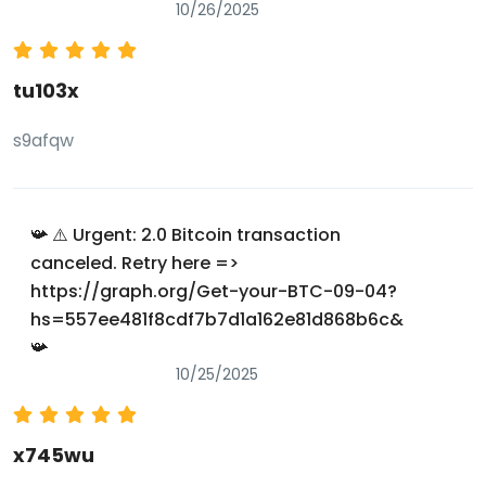
10/26/2025
tu103x
s9afqw
📯 ⚠️ Urgent: 2.0 Bitcoin transaction
canceled. Retry here =>
https://graph.org/Get-your-BTC-09-04?
hs=557ee481f8cdf7b7d1a162e81d868b6c&
📯
10/25/2025
x745wu