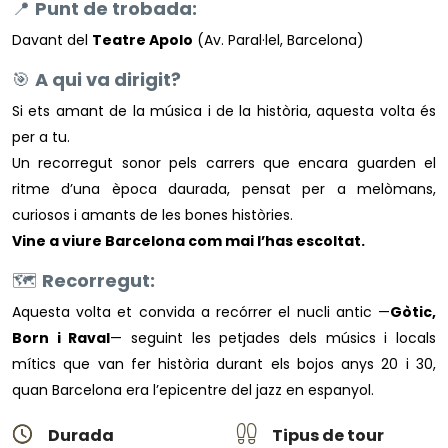
📍
Punt de trobada:
Davant del
Teatre Apolo
(Av. Paral·lel, Barcelona)
🎯
A qui va dirigit?
Si ets amant de la música i de la història, aquesta volta és
per a tu.
Un recorregut sonor pels carrers que encara guarden el
ritme d’una època daurada, pensat per a melòmans,
curiosos i amants de les bones històries.
Vine a viure Barcelona com mai l’has escoltat.
🗺️
Recorregut:
Aquesta volta et convida a recórrer el nucli antic —
Gòtic,
Born i Raval
— seguint les petjades dels músics i locals
mítics que van fer història durant els bojos anys 20 i 30,
quan Barcelona era l’epicentre del jazz en espanyol.
Durada
Tipus de tour