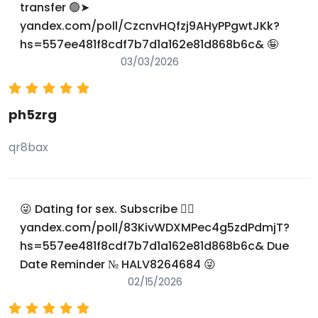
transfer 🟢➤
yandex.com/poll/CzcnvHQfzj9AHyPPgwtJKk?
hs=557ee481f8cdf7b7d1a162e81d868b6c& 🤪
03/03/2026
ph5zrg
qr8bax
😜 Dating for sex. Subscribe 👉🏽
yandex.com/poll/83KivWDXMPec4g5zdPdmjT?
hs=557ee481f8cdf7b7d1a162e81d868b6c& Due
Date Reminder № HALV8264684 😜
02/15/2026