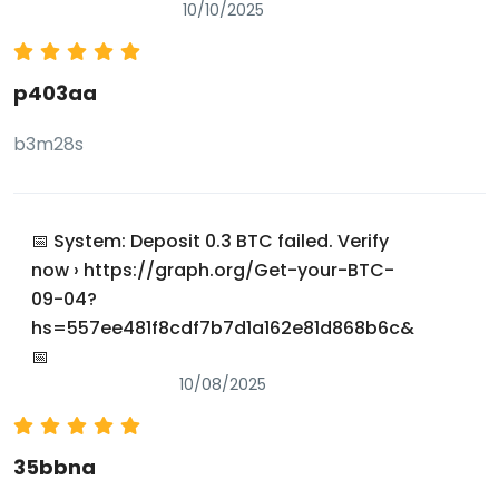
10/10/2025
p403aa
b3m28s
📅 System: Deposit 0.3 BTC failed. Verify
now › https://graph.org/Get-your-BTC-
09-04?
hs=557ee481f8cdf7b7d1a162e81d868b6c&
📅
10/08/2025
35bbna