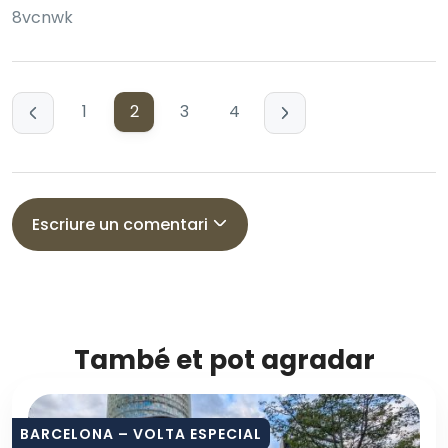
8vcnwk
1
2
3
4
Escriure un comentari
També et pot agradar
BARCELONA – VOLTA ESPECIAL