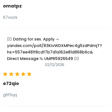
omatpz
67xwzk
⛓️‍💥 Dating for sex. Apply ⇾
yandex.com/poll/83KivWDXMPec4g5zdPdmjT?
hs=557ee481f8cdf7b7d1a162e81d868b6c&
Direct Message № UMPR5926649 ⛓️‍💥
02/12/2026
e72qio
g6f5qq