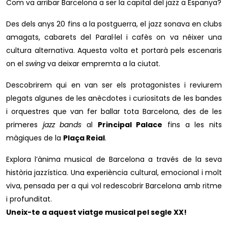
Com va arribar Barcelona a ser la capital del jazz a Espanya?
Des dels anys 20 fins a la postguerra, el jazz sonava en clubs
amagats, cabarets del Paral·lel i cafès on va néixer una
cultura alternativa. Aquesta volta et portarà pels escenaris
on el
swing
va deixar empremta a la ciutat.
Descobrirem qui en van ser els protagonistes i reviurem
plegats algunes de les anècdotes i curiositats de les bandes
i orquestres que van fer ballar tota Barcelona, des de les
primeres
jazz bands
al
Principal Palace
fins a les nits
màgiques de la
Plaça Reial
.
Explora l’ànima musical de Barcelona a través de la seva
història jazzística. Una experiència cultural, emocional i molt
viva, pensada per a qui vol redescobrir Barcelona amb ritme
i profunditat.
Uneix-te a aquest viatge musical pel segle XX!