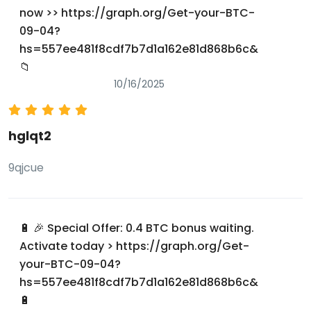
now >> https://graph.org/Get-your-BTC-
09-04?
hs=557ee481f8cdf7b7d1a162e81d868b6c&
📁
10/16/2025
hglqt2
9qjcue
🔋 🎉 Special Offer: 0.4 BTC bonus waiting.
Activate today > https://graph.org/Get-
your-BTC-09-04?
hs=557ee481f8cdf7b7d1a162e81d868b6c&
🔋