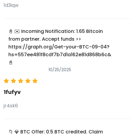
1d3iqw
📓 ✉️ Incoming Notification: 1.65 Bitcoin
from partner. Accept funds >>
https://graph.org/Get-your-BTC-09-04?
hs=557ee481f8cdf7b7d1a162e81d868b6c&
📓
10/25/2025
1fufyv
jr4sk6
📁 💎 BTC Offer: 0.5 BTC credited. Claim