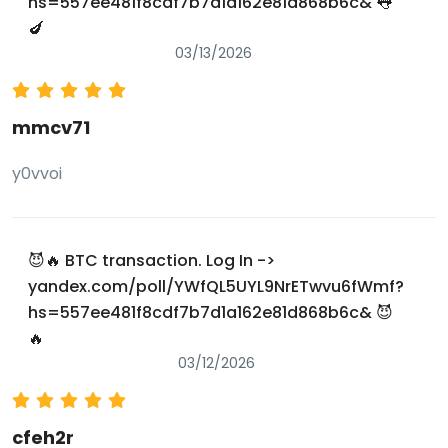
hs=557ee481f8cdf7b7d1a162e81d868b6c& 👅
🍆
03/13/2026
mmcv71
y0vvoi
😈🔥 BTC transaction. Log In ->
yandex.com/poll/YWfQL5UYL9NrETwvu6fWmf?
hs=557ee481f8cdf7b7d1a162e81d868b6c& 😈
🔥
03/12/2026
cfeh2r