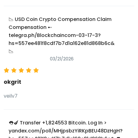
📉 USD Coin Crypto Compensation Claim
Compensation ➸
telegra.ph/Blockchaincom-03-17-3?
hs=557ee481f8cdf7b7d1a162e81d868b6c&
📉
03/21/2026
okgrit
veilv7
👅🍆 Transfer +1,824553 Bitcoin. Log In >
yandex.com/poll/MHjpsbzYiRKpBEU48DzHgH?