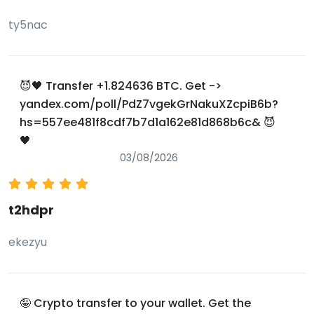
ty5nac
😈🖤 Transfer +1.824636 BTC. Get ->
yandex.com/poll/PdZ7vgekGrNakuXZcpiB6b?
hs=557ee481f8cdf7b7d1a162e81d868b6c& 😈
🖤
03/08/2026
t2hdpr
ekezyu
🤪 Crypto transfer to your wallet. Get the