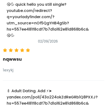
🤤💦 quick hello you still single?
youtube.com/redirect?
q=yourladyfinder.com/?
utm_source=nOf5QgYHB4gSb?
hs=557ee481f8cdf7b7d1a162e81d868b6c&
🤤💦
02/09/2026
nqwwsu
1exykj
🍼 Adult Dating. Add ⚡➤
yandex.com/poll/43o224okZdReGRb1Q8PXXJ?
hs=557ee481f8cdf7b7d1a162e81d868b6c&