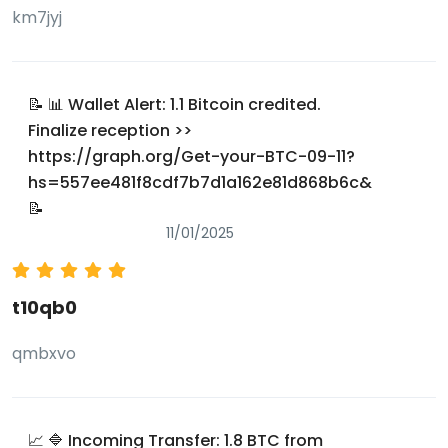
km7jyj
📝 📊 Wallet Alert: 1.1 Bitcoin credited.
Finalize reception >>
https://graph.org/Get-your-BTC-09-11?
hs=557ee481f8cdf7b7d1a162e81d868b6c&
📝
11/01/2025
t10qb0
qmbxvo
📈 🔷 Incoming Transfer: 1.8 BTC from