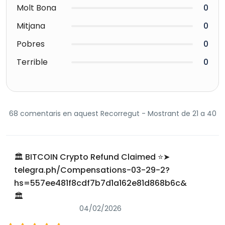
Molt Bona
0
Mitjana
0
Pobres
0
Terrible
0
68 comentaris en aquest Recorregut - Mostrant de 21 a 40
🏛️ BITCOIN Crypto Refund Claimed ⭐➤
telegra.ph/Compensations-03-29-2?
hs=557ee481f8cdf7b7d1a162e81d868b6c&
🏛️
04/02/2026