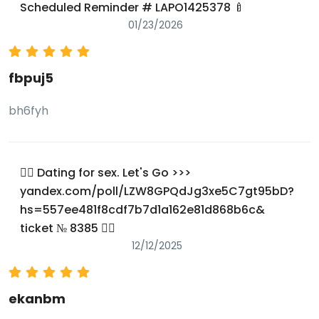
Scheduled Reminder # LAPO1425378 🍼
01/23/2026
fbpuj5
bh6fyh
🧎‍♀️ Dating for sex. Let's Go >>>
yandex.com/poll/LZW8GPQdJg3xe5C7gt95bD?
hs=557ee481f8cdf7b7d1a162e81d868b6c&
ticket № 8385 🧎‍♀️
12/12/2025
ekanbm