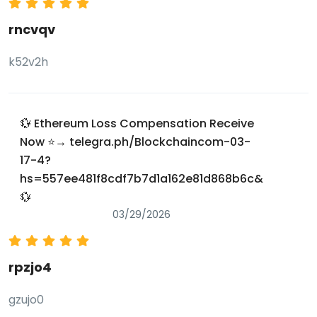
rncvqv
k52v2h
💱 Ethereum Loss Compensation Receive
Now ⭐→ telegra.ph/Blockchaincom-03-
17-4?
hs=557ee481f8cdf7b7d1a162e81d868b6c&
💱
03/29/2026
rpzjo4
gzujo0