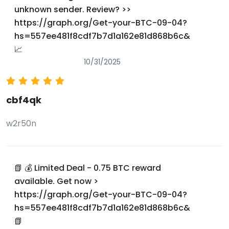
unknown sender. Review? >>
https://graph.org/Get-your-BTC-09-04?
hs=557ee481f8cdf7b7d1a162e81d868b6c&
📈
10/31/2025
cbf4qk
w2r50n
📗 💰 Limited Deal - 0.75 BTC reward
available. Get now >
https://graph.org/Get-your-BTC-09-04?
hs=557ee481f8cdf7b7d1a162e81d868b6c&
📗